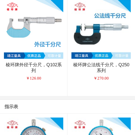
棱环牌外径千分尺，Q102系
棱环牌公法线千分尺，Q250
列
系列
￥
126.00
￥
270.00
指示表