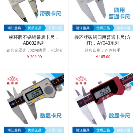
棱环牌不锈钢带表卡尺，
棱环牌碳钢四用普通卡尺(方
AB032系列
杆)，AY043系列
铝合金罩壳，双向防震，带滚轮
经典四用，连体拉手
￥
298.00
￥
165.00