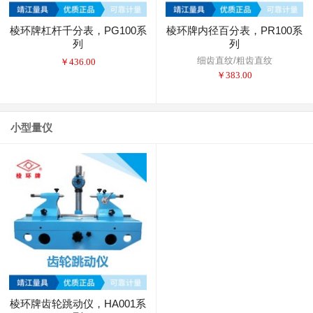
棱环牌杠杆千分表，PG100系
棱环牌内径百分表，PR100系
列
列
细齿直纹/粗齿直纹
￥
436.00
￥
383.00
小型量仪
棱环牌齿轮跳动仪，HA001系