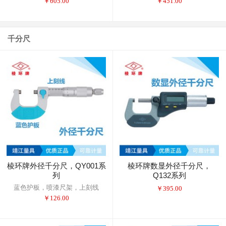
￥
605.00
￥
451.00
千分尺
棱环牌外径千分尺，QY001系
棱环牌数显外径千分尺，
列
Q132系列
蓝色护板，喷漆尺架，上刻线
￥
395.00
￥
126.00