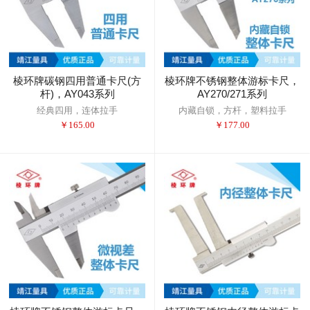
棱环牌碳钢四用普通卡尺(方
棱环牌不锈钢整体游标卡尺，
杆)，AY043系列
AY270/271系列
经典四用，连体拉手
内藏自锁，方杆，塑料拉手
￥
165.00
￥
177.00