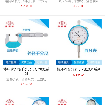
铝合金罩壳，双向防震，带滚轮
双向防震，带滚轮，蓝色表圈
￥
298.00
￥
250.00
棱环牌外径千分尺，QY001系
棱环牌百分表，PB1004系列
列
￥
135.00
蓝色护板，喷漆尺架，上刻线
￥
126.00