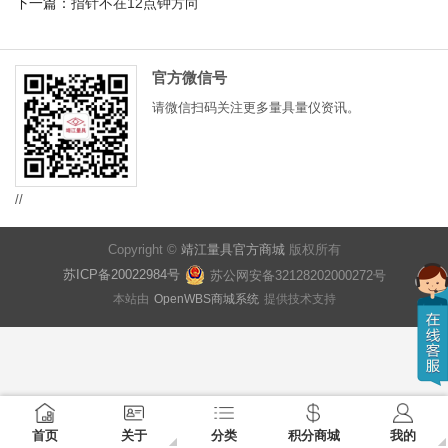
下一篇：
指针不在12点钟方向
官方微信号
请微信扫码关注更多量具量仪资讯。
//
Copyright ©
靖江量具官方商城
版权所有
苏ICP备20022984号
苏公网安备32128202000272号
本站由
OpenWBS商城系统
提供技术支持
首页
关于
分类
积分商城
我的